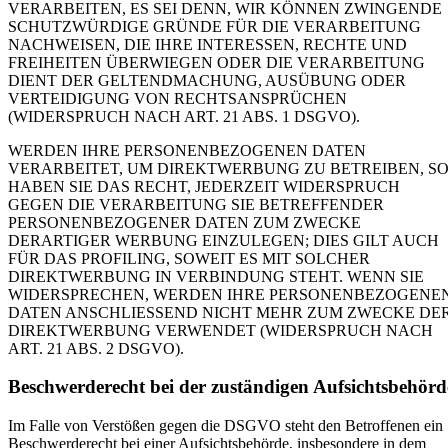
VERARBEITEN, ES SEI DENN, WIR KÖNNEN ZWINGENDE
SCHUTZWÜRDIGE GRÜNDE FÜR DIE VERARBEITUNG
NACHWEISEN, DIE IHRE INTERESSEN, RECHTE UND
FREIHEITEN ÜBERWIEGEN ODER DIE VERARBEITUNG
DIENT DER GELTENDMACHUNG, AUSÜBUNG ODER
VERTEIDIGUNG VON RECHTSANSPRÜCHEN
(WIDERSPRUCH NACH ART. 21 ABS. 1 DSGVO).
WERDEN IHRE PERSONENBEZOGENEN DATEN
VERARBEITET, UM DIREKTWERBUNG ZU BETREIBEN, S
HABEN SIE DAS RECHT, JEDERZEIT WIDERSPRUCH
GEGEN DIE VERARBEITUNG SIE BETREFFENDER
PERSONENBEZOGENER DATEN ZUM ZWECKE
DERARTIGER WERBUNG EINZULEGEN; DIES GILT AUCH
FÜR DAS PROFILING, SOWEIT ES MIT SOLCHER
DIREKTWERBUNG IN VERBINDUNG STEHT. WENN SIE
WIDERSPRECHEN, WERDEN IHRE PERSONENBEZOGENE
DATEN ANSCHLIESSEND NICHT MEHR ZUM ZWECKE DE
DIREKTWERBUNG VERWENDET (WIDERSPRUCH NACH
ART. 21 ABS. 2 DSGVO).
Beschwerderecht bei der zuständigen Aufsichtsbehörd
Im Falle von Verstößen gegen die DSGVO steht den Betroffenen ein
Beschwerderecht bei einer Aufsichtsbehörde, insbesondere in dem