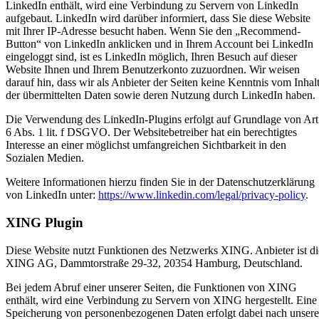
LinkedIn enthält, wird eine Verbindung zu Servern von LinkedIn
aufgebaut. LinkedIn wird darüber informiert, dass Sie diese Website
mit Ihrer IP-Adresse besucht haben. Wenn Sie den „Recommend-
Button“ von LinkedIn anklicken und in Ihrem Account bei LinkedIn
eingeloggt sind, ist es LinkedIn möglich, Ihren Besuch auf dieser
Website Ihnen und Ihrem Benutzerkonto zuzuordnen. Wir weisen
darauf hin, dass wir als Anbieter der Seiten keine Kenntnis vom Inhal
der übermittelten Daten sowie deren Nutzung durch LinkedIn haben.
Die Verwendung des LinkedIn-Plugins erfolgt auf Grundlage von Art
6 Abs. 1 lit. f DSGVO. Der Websitebetreiber hat ein berechtigtes
Interesse an einer möglichst umfangreichen Sichtbarkeit in den
Sozialen Medien.
Weitere Informationen hierzu finden Sie in der Datenschutzerklärung
von LinkedIn unter:
https://www.linkedin.com/legal/privacy-policy
.
XING Plugin
Diese Website nutzt Funktionen des Netzwerks XING. Anbieter ist di
XING AG, Dammtorstraße 29-32, 20354 Hamburg, Deutschland.
Bei jedem Abruf einer unserer Seiten, die Funktionen von XING
enthält, wird eine Verbindung zu Servern von XING hergestellt. Eine
Speicherung von personenbezogenen Daten erfolgt dabei nach unsere