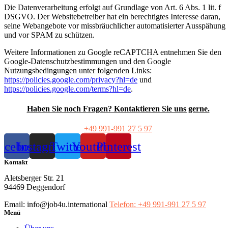
Die Datenverarbeitung erfolgt auf Grundlage von Art. 6 Abs. 1 lit. f
DSGVO. Der Websitebetreiber hat ein berechtigtes Interesse daran,
seine Webangebote vor missbräuchlicher automatisierter Ausspähung
und vor SPAM zu schützen.
Weitere Informationen zu Google reCAPTCHA entnehmen Sie den
Google-Datenschutzbestimmungen und den Google
Nutzungsbedingungen unter folgenden Links:
https://policies.google.com/privacy?hl=de
und
https://policies.google.com/terms?hl=de
.
Haben Sie noch Fragen? Kontaktieren Sie uns gerne.
+49 991-991 27 5 97
acebook
Instagram
Twitter
Youtube
Pinterest
Kontakt
Aletsberger Str. 21
94469 Deggendorf
Email: info@job4u.international
Telefon: +49 991-991 27 5 97
Menü